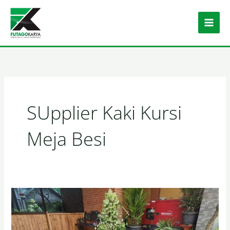
Skip to content
SUpplier Kaki Kursi
Meja Besi
Kaki Kursi Meja Besi Langsung Pabrik Murah