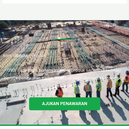
Konsultasikan Produk
Jika anda ingin bertanya perihal produk seperti spesifikasi
hingga penawaran harga. Hubungi kami dengan klik tombol di
bawah ini.
AJUKAN PENAWARAN