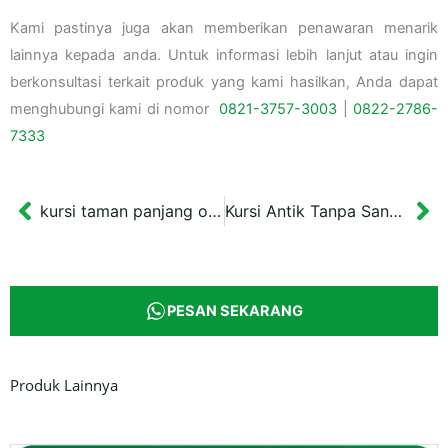
Kami pastinya juga akan memberikan penawaran menarik
lainnya kepada anda. Untuk informasi lebih lanjut atau ingin
berkonsultasi terkait produk yang kami hasilkan, Anda dapat
menghubungi kami di nomor
0821-3757-
3003
|
0822-2786-
7333
kursi taman panjang ornamen ikan koi warna putih
Kursi Antik Tanpa Sandaran Kayu Mahoni
Prev
Ne
PESAN SEKARANG
Produk Lainnya