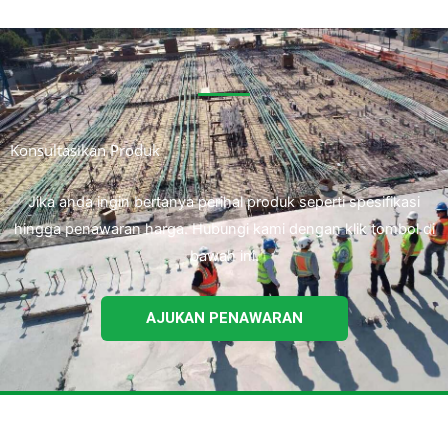
Konsultasikan Produk
Jika anda ingin bertanya perihal produk seperti spesifikasi
hingga penawaran harga. Hubungi kami dengan klik tombol di
bawah ini.
AJUKAN PENAWARAN