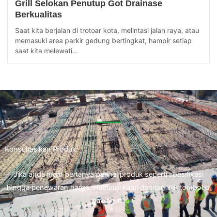
Grill Selokan Penutup Got Drainase
Berkualitas
Saat kita berjalan di trotoar kota, melintasi jalan raya, atau
memasuki area parkir gedung bertingkat, hampir setiap
saat kita melewati...
Konsultasikan Produk
Jika anda ingin bertanya perihal produk seperti spesifikasi
hingga penawaran harga. Hubungi kami dengan klik tombol di
bawah ini.