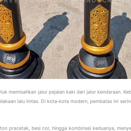
untuk memisahkan jalur pejalan kaki dari jalur kendaraan.
elakaan lalu lintas. Di kota-kota modern, pembatas ini serin
beton pracetak, besi cor, hingga kombinasi keduanya, men