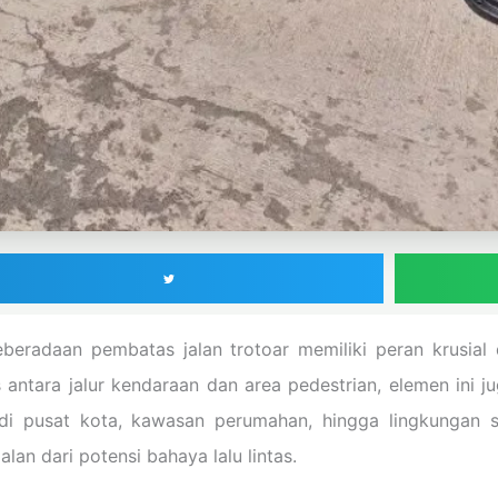
eradaan pembatas jalan trotoar memiliki peran krusial
antara jalur kendaraan dan area pedestrian, elemen ini 
di pusat kota, kawasan perumahan, hingga lingkungan s
lan dari potensi bahaya lalu lintas.