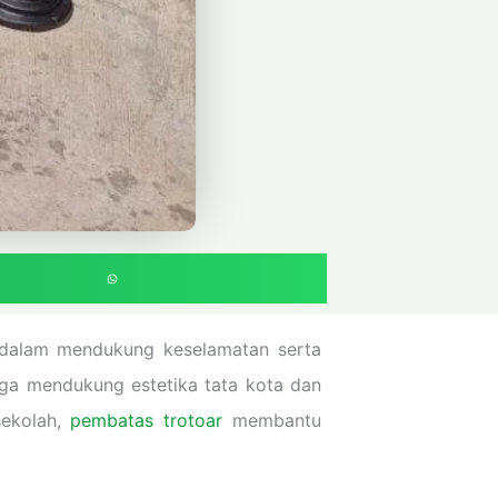
 dalam mendukung keselamatan serta
juga mendukung estetika tata kota dan
ekolah,
pembatas trotoar
membantu