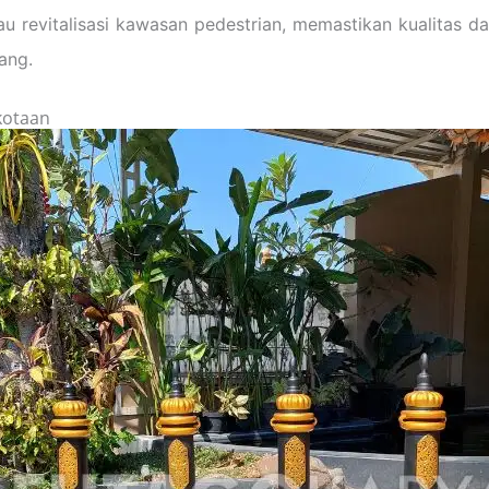
revitalisasi kawasan pedestrian, memastikan kualitas d
ang.
kotaan