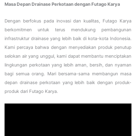
Masa Depan Drainase Perkotaan dengan Futago Karya
Dengan berfokus pada inovasi dan kualitas, Futago Karya
berkomitmen untuk terus mendukung pembangunan
infrastruktur drainase yang lebih baik di kota-kota Indonesia.
Kami percaya bahwa dengan menyediakan produk penutup
selokan air yang unggul, kami dapat membantu menciptakan
lingkungan perkotaan yang lebih aman, bersih, dan nyaman
bagi semua orang. Mari bersama-sama membangun masa
depan drainase perkotaan yang lebih baik dengan produk-
produk dari Futago Karya.