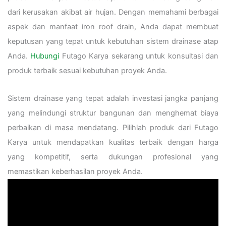
dari kerusakan akibat air hujan. Dengan memahami berbagai
aspek dan manfaat iron roof drain, Anda dapat membuat
keputusan yang tepat untuk kebutuhan sistem drainase atap
Anda.
Hubungi
Futago Karya sekarang untuk konsultasi dan
produk terbaik sesuai kebutuhan proyek Anda.
Sistem drainase yang tepat adalah investasi jangka panjang
yang melindungi struktur bangunan dan menghemat biaya
perbaikan di masa mendatang. Pilihlah produk dari Futago
Karya untuk mendapatkan kualitas terbaik dengan harga
yang kompetitif, serta dukungan profesional yang
memastikan keberhasilan proyek Anda.