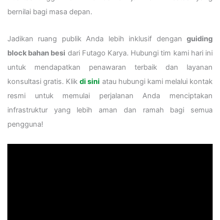
bernilai bagi masa depan.
Jadikan ruang publik Anda lebih inklusif dengan
guiding
block bahan besi
dari Futago Karya. Hubungi tim kami hari ini
untuk mendapatkan penawaran terbaik dan layanan
konsultasi gratis. Klik
di sini
atau hubungi kami melalui kontak
resmi untuk memulai perjalanan Anda menciptakan
infrastruktur yang lebih aman dan ramah bagi semua
pengguna!