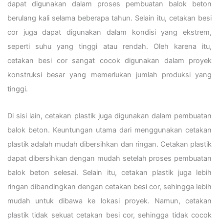
dapat digunakan dalam proses pembuatan balok beton
berulang kali selama beberapa tahun. Selain itu, cetakan besi
cor juga dapat digunakan dalam kondisi yang ekstrem,
seperti suhu yang tinggi atau rendah. Oleh karena itu,
cetakan besi cor sangat cocok digunakan dalam proyek
konstruksi besar yang memerlukan jumlah produksi yang
tinggi.
Di sisi lain, cetakan plastik juga digunakan dalam pembuatan
balok beton. Keuntungan utama dari menggunakan cetakan
plastik adalah mudah dibersihkan dan ringan. Cetakan plastik
dapat dibersihkan dengan mudah setelah proses pembuatan
balok beton selesai. Selain itu, cetakan plastik juga lebih
ringan dibandingkan dengan cetakan besi cor, sehingga lebih
mudah untuk dibawa ke lokasi proyek. Namun, cetakan
plastik tidak sekuat cetakan besi cor, sehingga tidak cocok