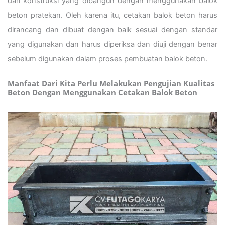
dari konstruksi yang dibangun dengan menggunakan balok
beton pratekan. Oleh karena itu, cetakan balok beton harus
dirancang dan dibuat dengan baik sesuai dengan standar
yang digunakan dan harus diperiksa dan diuji dengan benar
sebelum digunakan dalam proses pembuatan balok beton.
Manfaat Dari Kita Perlu Melakukan Pengujian Kualitas
Beton Dengan Menggunakan Cetakan Balok Beton