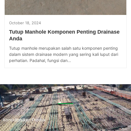
October 18, 2024
Tutup Manhole Komponen Penting Drainase
Anda
Tutup manhole merupakan salah satu komponen penting
dalam sistem drainase modern yang sering kali luput dari
perhatian. Padahal, fungsi dan...
Konsultasikan Produk