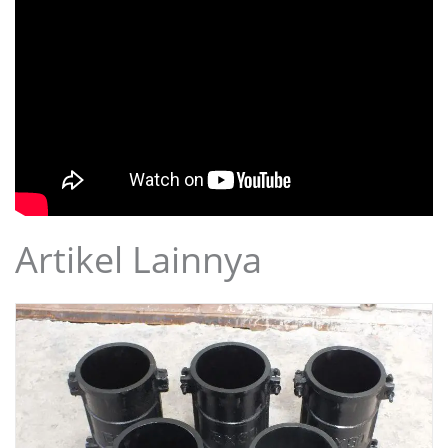
Artikel Lainnya