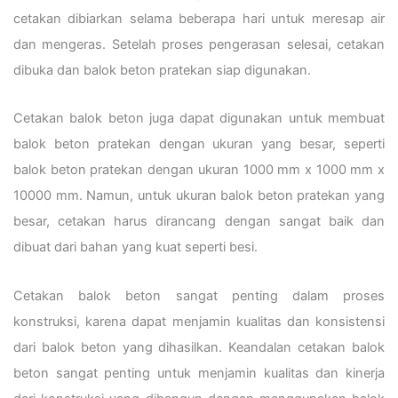
cetakan dibiarkan selama beberapa hari untuk meresap air
dan mengeras. Setelah proses pengerasan selesai, cetakan
dibuka dan balok beton pratekan siap digunakan.
Cetakan balok beton juga dapat digunakan untuk membuat
balok beton pratekan dengan ukuran yang besar, seperti
balok beton pratekan dengan ukuran 1000 mm x 1000 mm x
10000 mm. Namun, untuk ukuran balok beton pratekan yang
besar, cetakan harus dirancang dengan sangat baik dan
dibuat dari bahan yang kuat seperti besi.
Cetakan balok beton sangat penting dalam proses
konstruksi, karena dapat menjamin kualitas dan konsistensi
dari balok beton yang dihasilkan. Keandalan cetakan balok
beton sangat penting untuk menjamin kualitas dan kinerja