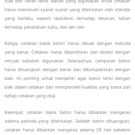
kuat dan tahan lama. Bahan yang digunakan untuk cetakan
harus memenuhi syarat-syarat yang ditentukan oleh standar
yang berlaku, seperti resistensi terhadap tekanan, tahan
terhadap perubahan suhu, dan lain-lain.
Ketiga, cetakan balok beton harus dibuat dengan metode
yang benar. Cetakan harus dibersihkan dan diolesi dengan
minyak sebelum digunakan. Selanjutnya, campuran beton
harus dituangkan dengan benar dan dikompakskan dengan
baik. Ini penting untuk menjamin agar beton terisi dengan
baik dalam cetakan dan memperoleh kualitas yang sama dari
setiap cetakan yang diuji.
Keempat, cetakan balok beton harus dibiarkan mengeras
selama periode yang ditentukan. Setelah beton dituangkan,
cetakan harus dibiarkan mengeras selama 28 hari sebelum