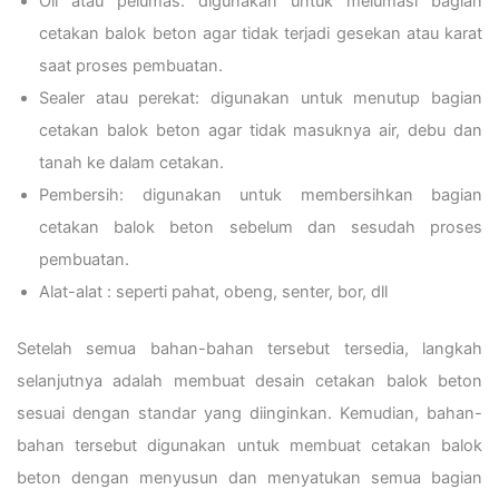
Oli atau pelumas: digunakan untuk melumasi bagian
cetakan balok beton agar tidak terjadi gesekan atau karat
saat proses pembuatan.
Sealer atau perekat: digunakan untuk menutup bagian
cetakan balok beton agar tidak masuknya air, debu dan
tanah ke dalam cetakan.
Pembersih: digunakan untuk membersihkan bagian
cetakan balok beton sebelum dan sesudah proses
pembuatan.
Alat-alat : seperti pahat, obeng, senter, bor, dll
Setelah semua bahan-bahan tersebut tersedia, langkah
selanjutnya adalah membuat desain cetakan balok beton
sesuai dengan standar yang diinginkan. Kemudian, bahan-
bahan tersebut digunakan untuk membuat cetakan balok
beton dengan menyusun dan menyatukan semua bagian