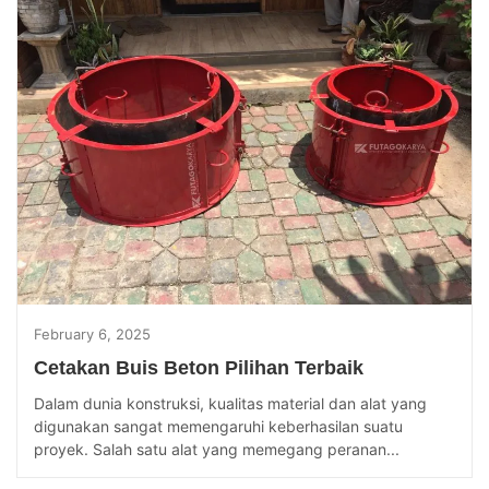
February 6, 2025
Cetakan Buis Beton Pilihan Terbaik
Dalam dunia konstruksi, kualitas material dan alat yang
digunakan sangat memengaruhi keberhasilan suatu
proyek. Salah satu alat yang memegang peranan...