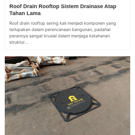
Roof Drain Rooftop Sistem Drainase Atap
Tahan Lama
Roof drain rooftop sering kali menjadi komponen yang
terlupakan dalam perencanaan bangunan, padahal
perannya sangat krusial dalam menjaga ketahanan
struktur...