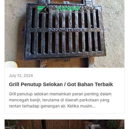
July 12, 2024
Grill Penutup Selokan / Got Bahan Terbaik
Grill penutup selokan memainkan peran penting dalam
mencegah banjir, terutama di daerah perkotaan yang
rentan terhadap genangan air. Ketika musim...