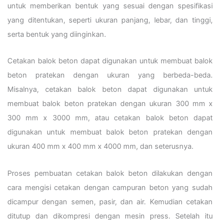
untuk memberikan bentuk yang sesuai dengan spesifikasi
yang ditentukan, seperti ukuran panjang, lebar, dan tinggi,
serta bentuk yang diinginkan.
Cetakan balok beton dapat digunakan untuk membuat balok
beton pratekan dengan ukuran yang berbeda-beda.
Misalnya, cetakan balok beton dapat digunakan untuk
membuat balok beton pratekan dengan ukuran 300 mm x
300 mm x 3000 mm, atau cetakan balok beton dapat
digunakan untuk membuat balok beton pratekan dengan
ukuran 400 mm x 400 mm x 4000 mm, dan seterusnya.
Proses pembuatan cetakan balok beton dilakukan dengan
cara mengisi cetakan dengan campuran beton yang sudah
dicampur dengan semen, pasir, dan air. Kemudian cetakan
ditutup dan dikompresi dengan mesin press. Setelah itu