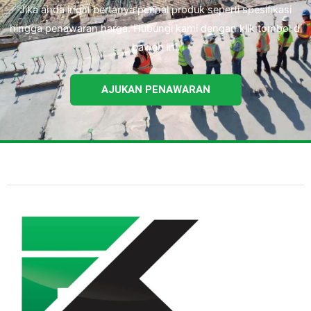
Jika anda ingin bertanya perihal produk seperti spesifikasi
hingga penawaran harga. Hubungi kami dengan klik tombol di
bawah ini.
AJUKAN PENAWARAN