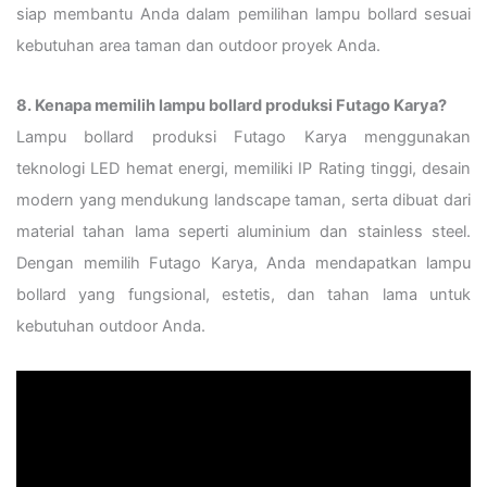
siap membantu Anda dalam pemilihan lampu bollard sesuai
kebutuhan area taman dan outdoor proyek Anda.
8. Kenapa memilih lampu bollard produksi Futago Karya?
Lampu bollard produksi Futago Karya menggunakan
teknologi LED hemat energi, memiliki IP Rating tinggi, desain
modern yang mendukung landscape taman, serta dibuat dari
material tahan lama seperti aluminium dan stainless steel.
Dengan memilih Futago Karya, Anda mendapatkan lampu
bollard yang fungsional, estetis, dan tahan lama untuk
kebutuhan outdoor Anda.