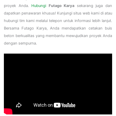
proyek Anda.
Hubungi
Futago Karya
sekarang juga dan
dapatkan penawaran khusus! Kunjungi situs web kami di
atau
hubungi tim kami melalui telepon untuk informasi lebih lanjut.
Bersama Futago Karya, Anda mendapatkan cetakan buis
beton berkualitas yang membantu mewujudkan proyek Anda
dengan sempurna.