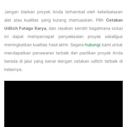
Jangan biarkan proyek Anda terhambat oleh keterbatasan
alat atau kualitas yang kurang memuaskan. Pilih
Cetakan
Uditch Futago Karya
, dan rasakan sendiri bagaimana solusi
ini dapat mempercepat penyelesaian proyek sekaligus
meningkatkan kualitas hasil akhir. Segera
hubungi
kami untuk
mendapatkan penawaran terbaik dan pastikan proyek Anda
berada di jalur yang benar dengan cetakan uditch terbaik di
kelasnya.