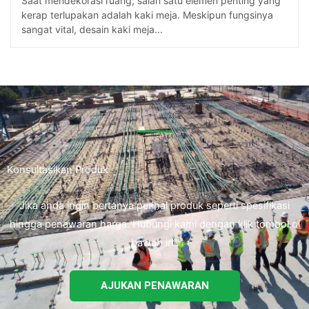
Saat mendekorasi ruang, salah satu elemen penting yang
kerap terlupakan adalah kaki meja. Meskipun fungsinya
sangat vital, desain kaki meja...
Konsultasikan Produk
Jika anda ingin bertanya perihal produk seperti spesifikasi
hingga penawaran harga. Hubungi kami dengan klik tombol di
bawah ini.
AJUKAN PENAWARAN