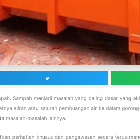
mpah. Sampah menjadi masalah yang paling dasar yang ak
umbatnya aliran atau saluran pembuangan air ke dalam goro
ta masalah-masalah lainnya.
an perhatian khusus dan pengawasan secara terus-mene