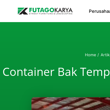
Skip to content
Perusaha
Home
/
Artik
Container Bak Temp