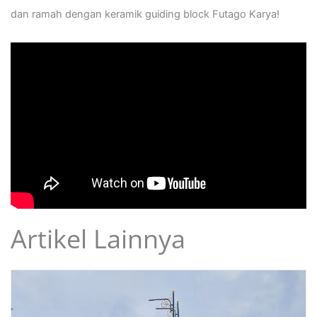
dan ramah dengan keramik guiding block Futago Karya!
Artikel Lainnya