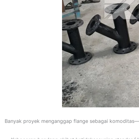
Banyak proyek menganggap flange sebagai komoditas—asal 