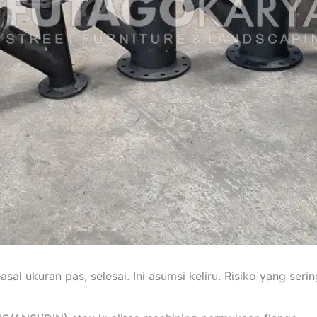
ukuran pas, selesai. Ini asumsi keliru. Risiko yang serin