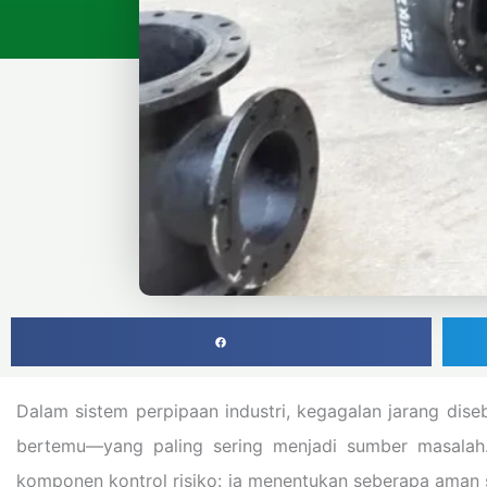
Dalam sistem perpipaan industri, kegagalan jarang dis
bertemu—yang paling sering menjadi sumber masalah. D
komponen kontrol risiko: ia menentukan seberapa aman