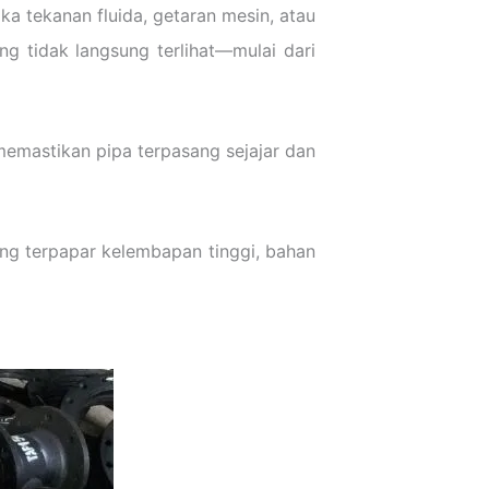
a tekanan fluida, getaran mesin, atau
g tidak langsung terlihat—mulai dari
 memastikan pipa terpasang sejajar dan
ang terpapar kelembapan tinggi, bahan