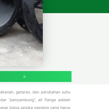
tekanan, getaran, dan perubahan suhu
adar “penyambung”, all flange adalah
esar biaya jangka panjang yang harus