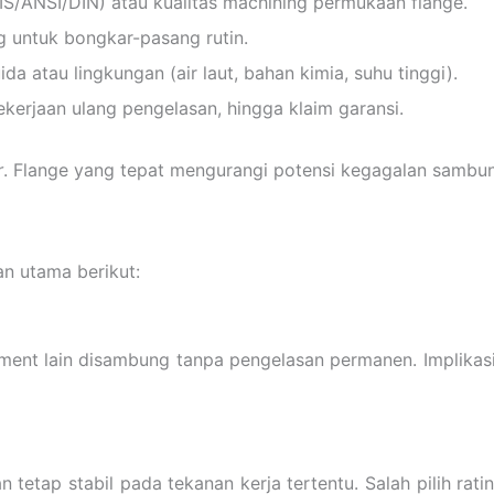
IS/ANSI/DIN) atau kualitas machining permukaan flange.
 untuk bongkar-pasang rutin.
ida atau lingkungan (air laut, bahan kimia, suhu tinggi).
ekerjaan ulang pengelasan, hingga klaim garansi.
r
. Flange yang tepat mengurangi potensi kegagalan sambun
an utama berikut:
ment lain disambung tanpa pengelasan permanen. Implikasin
 tetap stabil pada tekanan kerja tertentu. Salah pilih ra