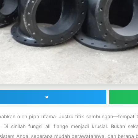
ebabkan oleh pipa utama. Justru titik sambungan—tempat 
i sinilah fungsi all flange menjadi krusial. Bukan sek
 sistem Anda, seberapa mudah perawatannya, dan berapa b