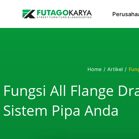
Skip to content
Perusaha
Home
/
Artikel
/
Fung
Fungsi All Flange D
Sistem Pipa Anda