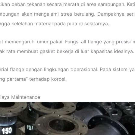
ikan beban tekanan secara merata di area sambungan. Ketik
ambungan akan mengalami stres berulang. Dampaknya serin
gga kelelahan material pada pipa di sekitarnya.
at memengaruhi umur pakai. Fungsi all flange yang presisi
ak rata membuat gasket bekerja di luar kapasitas idealnya.
rial flange dengan lingkungan operasional. Pada sistem y
eng pertama” terhadap korosi.
Biaya Maintenance