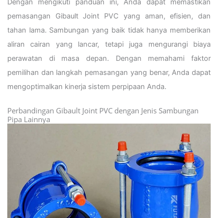
Dengan mengikuti panduan ini, Anda dapat memastikan
pemasangan Gibault Joint PVC yang aman, efisien, dan
tahan lama. Sambungan yang baik tidak hanya memberikan
aliran cairan yang lancar, tetapi juga mengurangi biaya
perawatan di masa depan. Dengan memahami faktor
pemilihan dan langkah pemasangan yang benar, Anda dapat
mengoptimalkan kinerja sistem perpipaan Anda.
Perbandingan Gibault Joint PVC dengan Jenis Sambungan
Pipa Lainnya