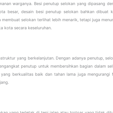
manan warganya. Besi penutup selokan yang dipasang den
ta besar, desain besi penutup selokan bahkan dibuat k
ya membuat selokan terlihat lebih menarik, tetapi juga me
ka kota secara keseluruhan.
truktur yang berkelanjutan. Dengan adanya penutup, selo
mengangkat penutup untuk membersihkan bagian dalam sel
yang berkualitas baik dan tahan lama juga mengurangi f
jang.
okan yang terletak di tepi jalan atau trotoar yang tidak 