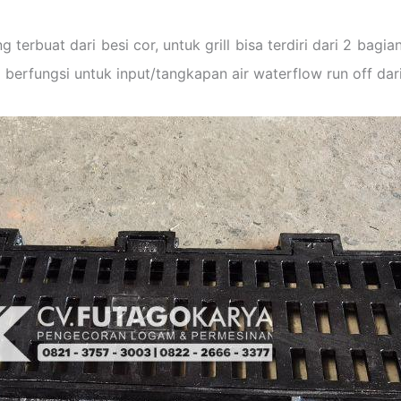
 terbuat dari besi cor, untuk grill bisa terdiri dari 2 bagi
rfungsi untuk input/tangkapan air waterflow run off dari 