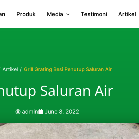
an
Produk
Media
Testimoni
Artikel
/
Artikel
/
Grill Grating Besi Penutup Saluran Air
enutup Saluran Air
admin
June 8, 2022