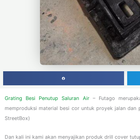
Grating Besi Penutup Saluran Air
– Futago merupakan
memproduksi material besi cor untuk proyek jalan dan p
StreetBox)
Dan kali ini kami akan menyajikan produk drill cover tutu