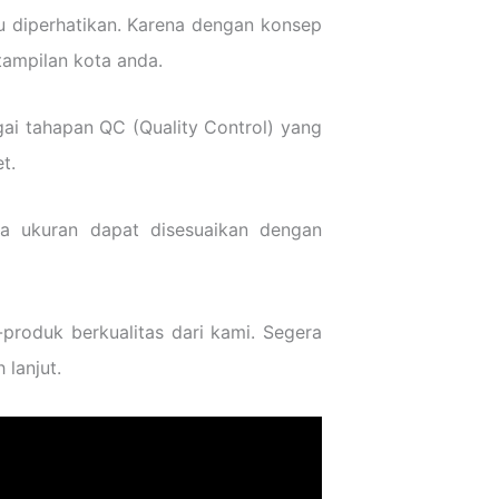
u diperhatikan. Karena dengan konsep
tampilan kota anda.
ai tahapan QC (Quality Control) yang
t.
ga ukuran dapat disesuaikan dengan
roduk berkualitas dari kami. Segera
lanjut.