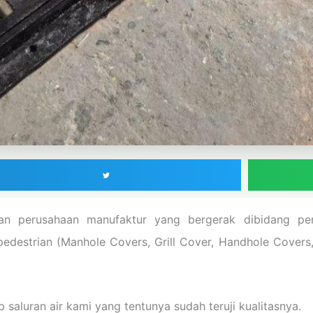
 perusahaan manufaktur yang bergerak dibidang pen
edestrian (Manhole Covers, Grill Cover, Handhole Covers, 
p saluran air kami yang tentunya sudah teruji kualitasnya.