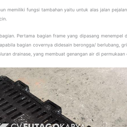
n memiliki fungsi tambahan yaitu untuk alas jalan pejalan k
cin.
 2 bagian. Pertama bagian frame yang dipasang menempel 
 apabila bagian covernya didesain berongga/ berlubang, gril
aluran drainase, yang membuat genangan air di permukaan 