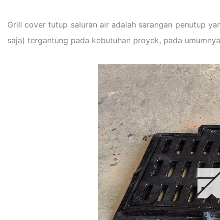
Grill cover tutup saluran air adalah sarangan penutup yang
saja) tergantung pada kebutuhan proyek, pada umumnya be