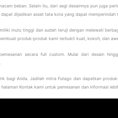
am beban. Selain itu, dari segi desainnya pun juga perl
a dapat dijadikan asset tata kota yang dapat memperindah 
iki mutu tinggi dan sudah teruji dengan melewati berbag
 membuat produk-produk kami terbukti kuat, kokoh, dan awe
emesanan secara full custom. Mulai dari desain hing
.
 bagi Anda. Jadilah mitra Futago dan dapatkan produk-p
halaman Kontak kami untuk pemesanan dan informasi lebih 