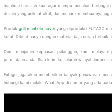
manhole haruslah kuat agar mampu menahan berbagai mac
desain yang unik, atraktif, dan menarik membuatnya jug
Produk
grill manhole cover
yang diproduksi FUTAGO memil
ketat. Dibuat hanya dengan material baja coran terbaik
Demi menjamin kepuasan pelanggan, kami melayani p
permintaan anda. Siap kirim ke seluruh wilayah Indonesia
Futago juga akan memberikan banyak penawaran menarik
hubungi kami melalui WhatsApp di nomor yang ada pada 