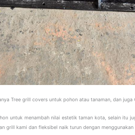
ranya Tree grill covers untuk pohon atau tanaman, dan juga G
on untuk menambah nilai estetik taman kota, selain itu j
an grill kami dan fleksibel naik turun dengan menggunakan 