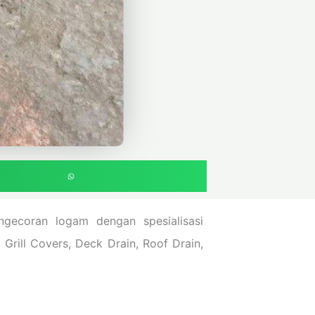
gecoran logam dengan spesialisasi
Grill Covers, Deck Drain, Roof Drain,