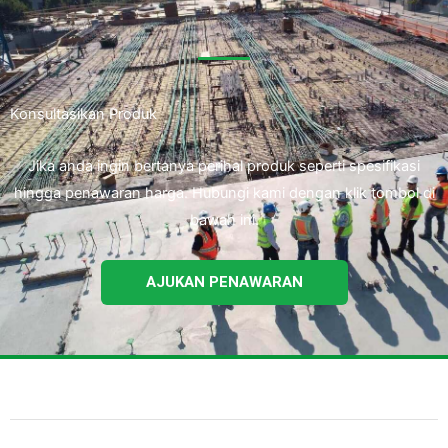
Konsultasikan Produk
Jika anda ingin bertanya perihal produk seperti spesifikasi
hingga penawaran harga. Hubungi kami dengan klik tombol di
bawah ini.
AJUKAN PENAWARAN