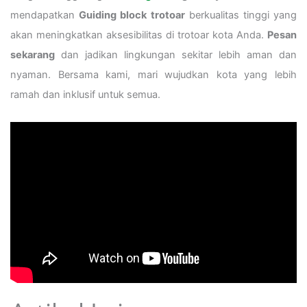
mendapatkan
Guiding block trotoar
berkualitas tinggi yang
akan meningkatkan aksesibilitas di trotoar kota Anda.
Pesan
sekarang
dan jadikan lingkungan sekitar lebih aman dan
nyaman. Bersama kami, mari wujudkan kota yang lebih
ramah dan inklusif untuk semua.