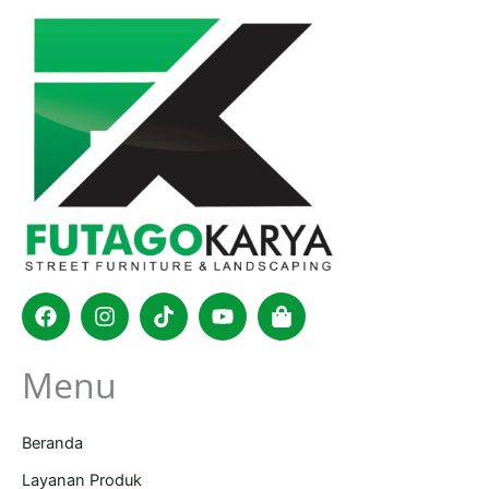
Facebook
Instagram
Tiktok
Youtube
Shopping-
bag
Menu
Beranda
Layanan Produk