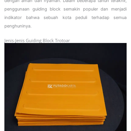
dengan aman dan nyaman. Dalam beberapa tahun terakhir,
penggunaan guiding block semakin populer dan menjadi
indikator bahwa sebuah kota peduli terhadap semua
penghuninya.
Jenis-Jenis Guiding Block Trotoar