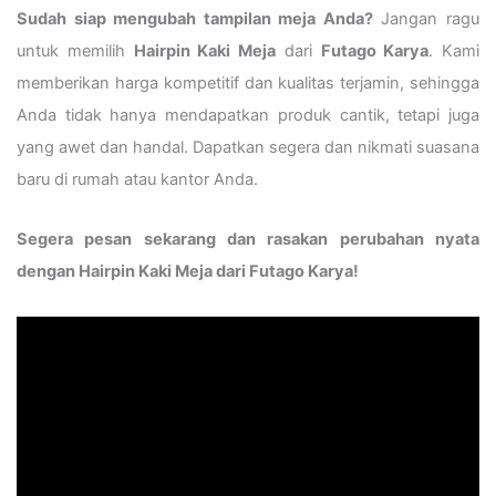
Sudah siap mengubah tampilan meja Anda?
Jangan ragu
untuk memilih
Hairpin Kaki Meja
dari
Futago Karya
. Kami
memberikan harga kompetitif dan kualitas terjamin, sehingga
Anda tidak hanya mendapatkan produk cantik, tetapi juga
yang awet dan handal. Dapatkan segera dan nikmati suasana
baru di rumah atau kantor Anda.
Segera pesan sekarang dan rasakan perubahan nyata
dengan Hairpin Kaki Meja dari Futago Karya!