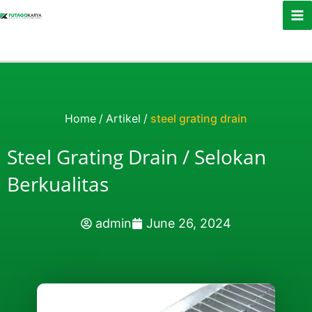
Skip to content
Home
/
Artikel
/
steel grating drain
Steel Grating Drain / Selokan
Berkualitas
admin
June 26, 2024