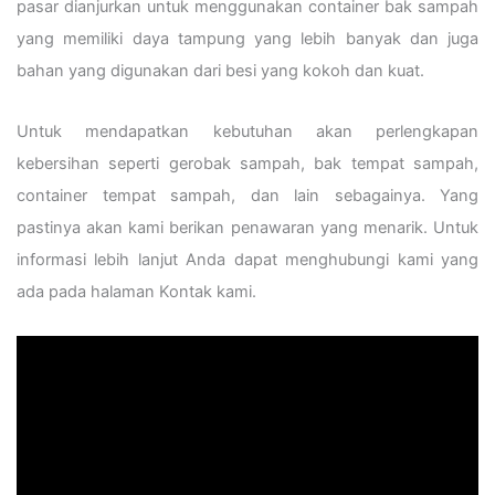
pasar dianjurkan untuk menggunakan container bak sampah
yang memiliki daya tampung yang lebih banyak dan juga
bahan yang digunakan dari besi yang kokoh dan kuat.
Untuk mendapatkan kebutuhan akan perlengkapan
kebersihan seperti gerobak sampah, bak tempat sampah,
container tempat sampah, dan lain sebagainya. Yang
pastinya akan kami berikan penawaran yang menarik. Untuk
informasi lebih lanjut Anda dapat menghubungi kami yang
ada pada halaman Kontak kami.