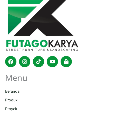
Facebook
Instagram
Tiktok
Youtube
Shopping-
bag
Menu
Beranda
Produk
Proyek