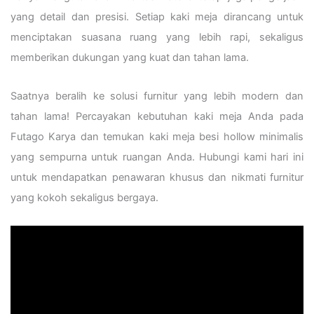
yang detail dan presisi. Setiap kaki meja dirancang untuk
menciptakan suasana ruang yang lebih rapi, sekaligus
memberikan dukungan yang kuat dan tahan lama.
Saatnya beralih ke solusi furnitur yang lebih modern dan
tahan lama! Percayakan kebutuhan kaki meja Anda pada
Futago Karya dan temukan kaki meja besi hollow minimalis
yang sempurna untuk ruangan Anda. Hubungi kami hari ini
untuk mendapatkan penawaran khusus dan nikmati furnitur
yang kokoh sekaligus bergaya.