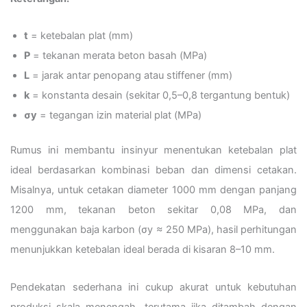
t
= ketebalan plat (mm)
P
= tekanan merata beton basah (MPa)
L
= jarak antar penopang atau stiffener (mm)
k
= konstanta desain (sekitar 0,5–0,8 tergantung bentuk)
σy
= tegangan izin material plat (MPa)
Rumus ini membantu insinyur menentukan ketebalan plat
ideal berdasarkan kombinasi beban dan dimensi cetakan.
Misalnya, untuk cetakan diameter 1000 mm dengan panjang
1200 mm, tekanan beton sekitar 0,08 MPa, dan
menggunakan baja karbon (σy ≈ 250 MPa), hasil perhitungan
menunjukkan ketebalan ideal berada di kisaran 8–10 mm.
Pendekatan sederhana ini cukup akurat untuk kebutuhan
produksi skala menengah, terutama jika ditambah dengan