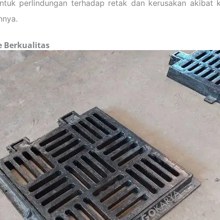
tuk perlindungan terhadap retak dan kerusakan akibat k
nnya.
 Berkualitas