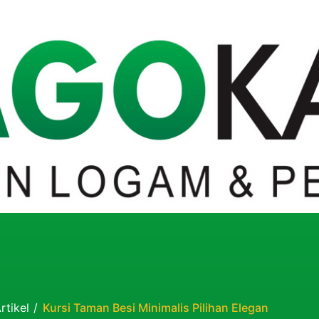
rtikel
/
Kursi Taman Besi Minimalis Pilihan Elegan