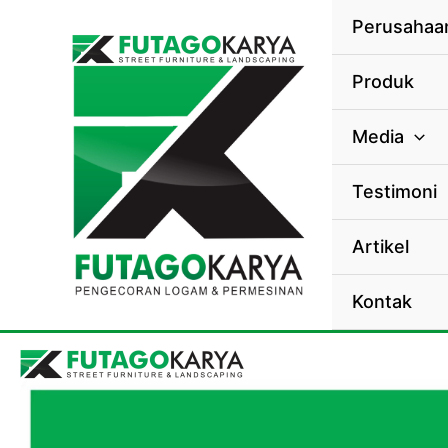
Skip to content
Perusahaa
Produk
Media
Testimoni
Artikel
Kontak