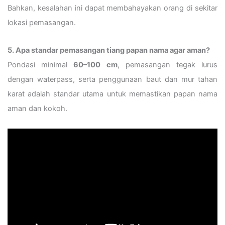
Bahkan, kesalahan ini dapat membahayakan orang di sekitar
lokasi pemasangan.
5. Apa standar pemasangan tiang papan nama agar aman?
Pondasi minimal
60–100 cm
, pemasangan tegak lurus
dengan waterpass, serta penggunaan baut dan mur tahan
karat adalah standar utama untuk memastikan papan nama
aman dan kokoh.