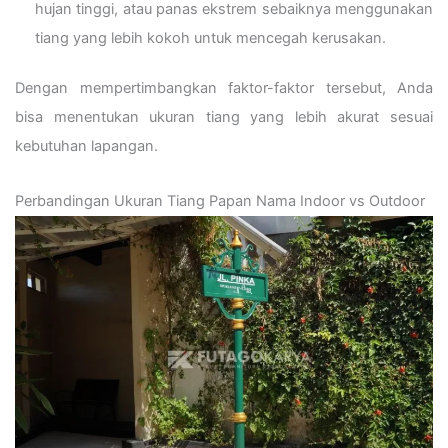
hujan tinggi, atau panas ekstrem sebaiknya menggunakan
tiang yang lebih kokoh untuk mencegah kerusakan.
Dengan mempertimbangkan faktor-faktor tersebut, Anda
bisa menentukan ukuran tiang yang lebih akurat sesuai
kebutuhan lapangan.
Perbandingan Ukuran Tiang Papan Nama Indoor vs Outdoor