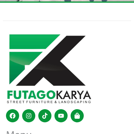
Facebook
Instagram
Tiktok
Youtube
Shopping-
bag