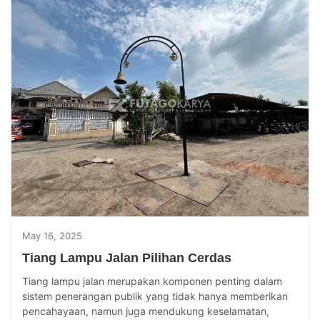
May 16, 2025
Tiang Lampu Jalan Pilihan Cerdas
Tiang lampu jalan merupakan komponen penting dalam
sistem penerangan publik yang tidak hanya memberikan
pencahayaan, namun juga mendukung keselamatan,