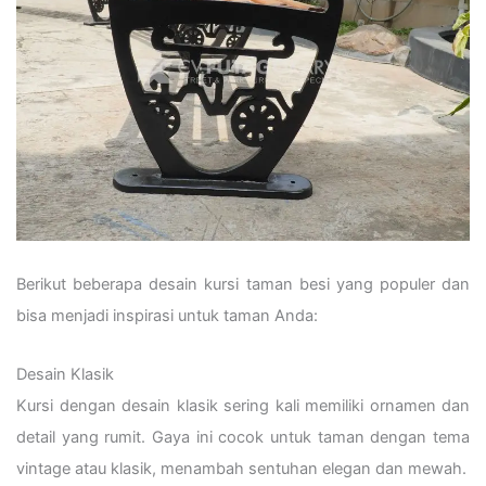
Berikut beberapa desain kursi taman besi yang populer dan
bisa menjadi inspirasi untuk taman Anda:
Desain Klasik
Kursi dengan desain klasik sering kali memiliki ornamen dan
detail yang rumit. Gaya ini cocok untuk taman dengan tema
vintage atau klasik, menambah sentuhan elegan dan mewah.