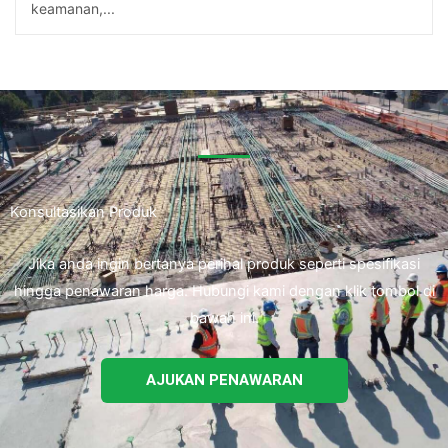
keamanan,...
Konsultasikan Produk
Jika anda ingin bertanya perihal produk seperti spesifikasi
hingga penawaran harga. Hubungi kami dengan klik tombol di
bawah ini.
AJUKAN PENAWARAN