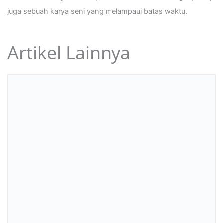
juga sebuah karya seni yang melampaui batas waktu.
Artikel Lainnya