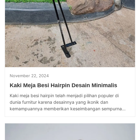
November 22, 2024
Kaki Meja Besi Hairpin Desain Minimalis
Kaki meja besi hairpin telah menjadi pilihan populer di
dunia furnitur karena desainnya yang ikonik dan
kemampuannya memberikan keseimbangan sempurna...