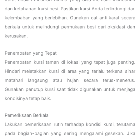
dan ketahanan kursi besi. Pastikan kursi Anda terlindungi dari
kelembaban yang berlebihan. Gunakan cat anti karat secara
berkala untuk melindungi permukaan besi dari oksidasi dan
kerusakan.
Penempatan yang Tepat
Penempatan kursi taman di lokasi yang tepat juga penting.
Hindari meletakkan kursi di area yang terlalu terkena sinar
matahari langsung atau hujan secara terus-menerus.
Gunakan penutup kursi saat tidak digunakan untuk menjaga
kondisinya tetap baik.
Pemeriksaan Berkala
Lakukan pemeriksaan rutin terhadap kondisi kursi, terutama
pada bagian-bagian yang sering mengalami gesekan. Jika