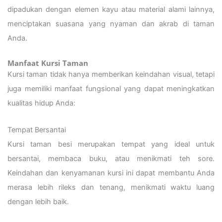
dipadukan dengan elemen kayu atau material alami lainnya,
menciptakan suasana yang nyaman dan akrab di taman
Anda.
Manfaat Kursi Taman
Kursi taman tidak hanya memberikan keindahan visual, tetapi
juga memiliki manfaat fungsional yang dapat meningkatkan
kualitas hidup Anda:
Tempat Bersantai
Kursi taman besi merupakan tempat yang ideal untuk
bersantai, membaca buku, atau menikmati teh sore.
Keindahan dan kenyamanan kursi ini dapat membantu Anda
merasa lebih rileks dan tenang, menikmati waktu luang
dengan lebih baik.