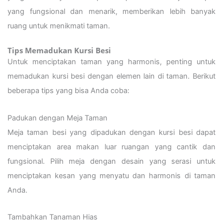
yang fungsional dan menarik, memberikan lebih banyak
ruang untuk menikmati taman.
Tips Memadukan Kursi Besi
Untuk menciptakan taman yang harmonis, penting untuk
memadukan kursi besi dengan elemen lain di taman. Berikut
beberapa tips yang bisa Anda coba:
Padukan dengan Meja Taman
Meja taman besi yang dipadukan dengan kursi besi dapat
menciptakan area makan luar ruangan yang cantik dan
fungsional. Pilih meja dengan desain yang serasi untuk
menciptakan kesan yang menyatu dan harmonis di taman
Anda.
Tambahkan Tanaman Hias