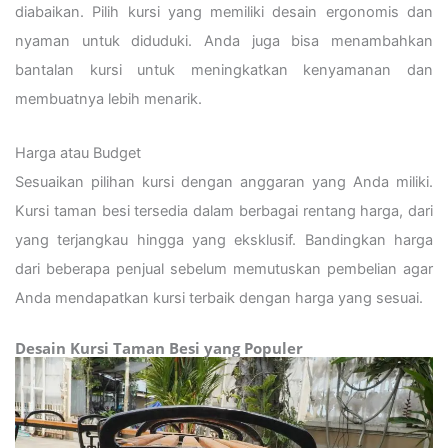
diabaikan. Pilih kursi yang memiliki desain ergonomis dan
nyaman untuk diduduki. Anda juga bisa menambahkan
bantalan kursi untuk meningkatkan kenyamanan dan
membuatnya lebih menarik.
Harga atau Budget
Sesuaikan pilihan kursi dengan anggaran yang Anda miliki.
Kursi taman besi tersedia dalam berbagai rentang harga, dari
yang terjangkau hingga yang eksklusif. Bandingkan harga
dari beberapa penjual sebelum memutuskan pembelian agar
Anda mendapatkan kursi terbaik dengan harga yang sesuai.
Desain Kursi Taman Besi yang Populer