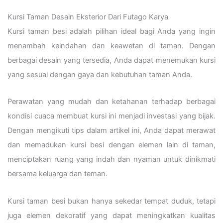
Kursi Taman Desain Eksterior Dari Futago Karya
Kursi taman besi adalah pilihan ideal bagi Anda yang ingin
menambah keindahan dan keawetan di taman. Dengan
berbagai desain yang tersedia, Anda dapat menemukan kursi
yang sesuai dengan gaya dan kebutuhan taman Anda.
Perawatan yang mudah dan ketahanan terhadap berbagai
kondisi cuaca membuat kursi ini menjadi investasi yang bijak.
Dengan mengikuti tips dalam artikel ini, Anda dapat merawat
dan memadukan kursi besi dengan elemen lain di taman,
menciptakan ruang yang indah dan nyaman untuk dinikmati
bersama keluarga dan teman.
Kursi taman besi bukan hanya sekedar tempat duduk, tetapi
juga elemen dekoratif yang dapat meningkatkan kualitas