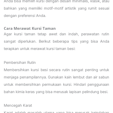
Anda bisa memilih kursi dengan desain minimalis, klasik, atau
bahkan yang memiliki motif-motif artistik yang rumit sesuai
dengan preferensi Anda.
Cara Merawat Kursi Taman
Agar kursi taman tetap awet dan indah, perawatan rutin
sangat diperlukan. Berikut beberapa tips yang bisa Anda
terapkan untuk merawat kursi taman besi:
Pembersihan Rutin
Membersihkan kursi besi secara rutin sangat penting untuk
menjaga penampilannya. Gunakan kain lembut dan air sabun
untuk membersihkan permukaan kursi. Hindari penggunaan
bahan kimia keras yang bisa merusak lapisan pelindung besi.
Mencegah Karat
Karat adalah masalah utama yang bisa merusak keindahan