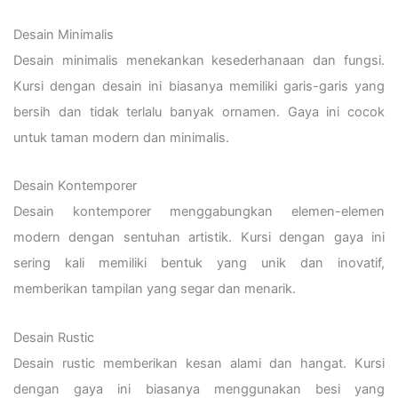
Desain Minimalis
Desain minimalis menekankan kesederhanaan dan fungsi.
Kursi dengan desain ini biasanya memiliki garis-garis yang
bersih dan tidak terlalu banyak ornamen. Gaya ini cocok
untuk taman modern dan minimalis.
Desain Kontemporer
Desain kontemporer menggabungkan elemen-elemen
modern dengan sentuhan artistik. Kursi dengan gaya ini
sering kali memiliki bentuk yang unik dan inovatif,
memberikan tampilan yang segar dan menarik.
Desain Rustic
Desain rustic memberikan kesan alami dan hangat. Kursi
dengan gaya ini biasanya menggunakan besi yang