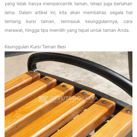
yang tidak hanya mempercantik taman, tetapi juga bertahan
lama. Dalam artikel ini, kita akan membahas segala hal
tentang kursi taman, termasuk keunggulannya, cara
merawat, hingga tips memilih yang tepat untuk taman Anda.
Keunggulan Kursi Taman Besi