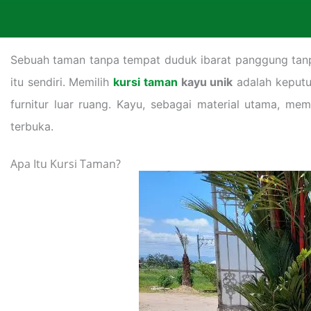
Sebuah taman tanpa tempat duduk ibarat panggung tanpa
itu sendiri. Memilih
kursi taman
kayu unik
adalah keputu
furnitur luar ruang. Kayu, sebagai material utama, m
terbuka.
Apa Itu Kursi Taman?