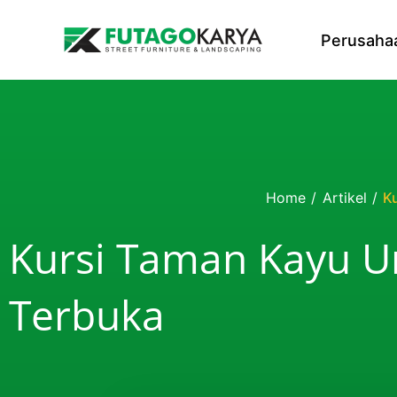
Skip to content
Perusaha
Home
/
Artikel
/
K
Kursi Taman Kayu U
Terbuka