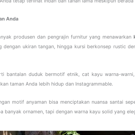
 Anda tetap terlihat indah dan tahan lama meskipun berada 
man Anda
 banyak produsen dan pengrajin furnitur yang menawarkan
kung dengan ukiran tangan, hingga kursi berkonsep rustic 
i bantalan duduk bermotif etnik, cat kayu warna-warni
dikan taman Anda lebih hidup dan Instagrammable.
engan motif anyaman bisa menciptakan nuansa santai sepe
npa banyak ornamen, tapi dengan warna kayu solid yang ele