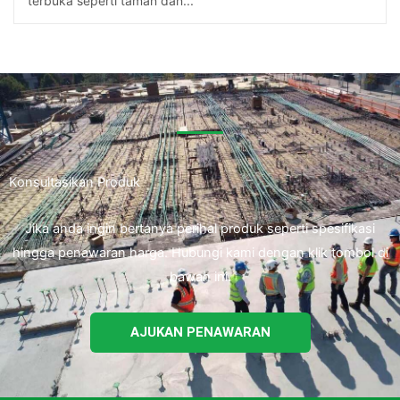
terbuka seperti taman dan...
Konsultasikan Produk
Jika anda ingin bertanya perihal produk seperti spesifikasi
hingga penawaran harga. Hubungi kami dengan klik tombol di
bawah ini.
AJUKAN PENAWARAN