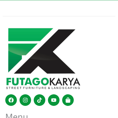
Facebook
Instagram
Tiktok
Youtube
Shopping-
bag
Menu