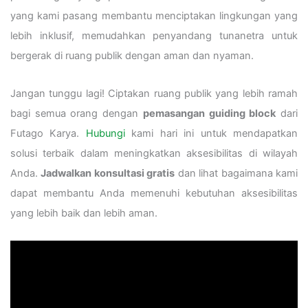
yang kami pasang membantu menciptakan lingkungan yang
lebih inklusif, memudahkan penyandang tunanetra untuk
bergerak di ruang publik dengan aman dan nyaman.
Jangan tunggu lagi! Ciptakan ruang publik yang lebih ramah
bagi semua orang dengan
pemasangan guiding block
dari
Futago Karya.
Hubungi
kami hari ini untuk mendapatkan
solusi terbaik dalam meningkatkan aksesibilitas di wilayah
Anda.
Jadwalkan konsultasi gratis
dan lihat bagaimana kami
dapat membantu Anda memenuhi kebutuhan aksesibilitas
yang lebih baik dan lebih aman.