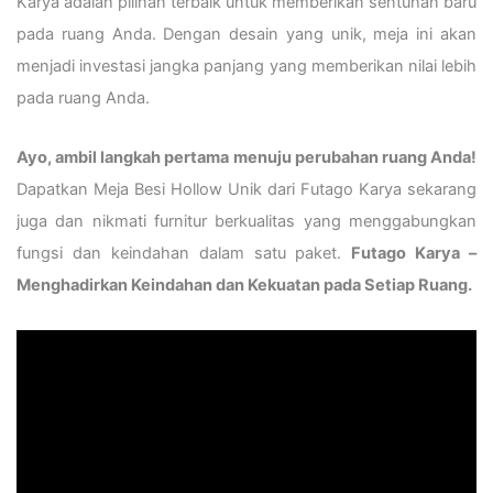
Karya adalah pilihan terbaik untuk memberikan sentuhan baru
pada ruang Anda. Dengan desain yang unik, meja ini akan
menjadi investasi jangka panjang yang memberikan nilai lebih
pada ruang Anda.
Ayo, ambil langkah pertama menuju perubahan ruang Anda!
Dapatkan Meja Besi Hollow Unik dari Futago Karya sekarang
juga dan nikmati furnitur berkualitas yang menggabungkan
fungsi dan keindahan dalam satu paket.
Futago Karya –
Menghadirkan Keindahan dan Kekuatan pada Setiap Ruang.