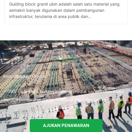
Guiding block granit ubin adalah salah satu material yang
semakin banyak digunakan dalam pembangunan
infrastruktur, terutama di area publik dan...
Konsultasikan Produk
Jika anda ingin bertanya perihal produk seperti spesifikasi
hingga penawaran harga. Hubungi kami dengan klik tombol di
bawah ini.
AJUKAN PENAWARAN