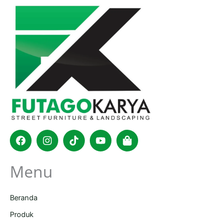
Facebook
Instagram
Tiktok
Youtube
Shopping-
bag
Menu
Beranda
Produk