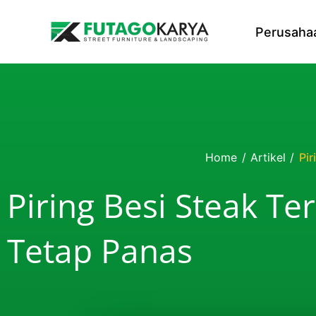
Skip to content
Perusaha
Home
/
Artikel
/
Pir
Piring Besi Steak Te
Tetap Panas