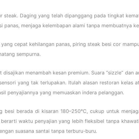
ur steak. Daging yang telah dipanggang pada tingkat kema
besi panas, menjaga kelembapan alami tanpa membuatnya ke
a yang cepat kehilangan panas, piring steak besi cor mamp
 matang sempurna.
 saat disajikan menambah kesan premium. Suara “sizzle” da
ensori yang tak terlupakan. Itulah alasan restoran kelas 
asil penyajiannya yang memuaskan indera pelanggan.
ring besi berada di kisaran 180–250°C, cukup untuk men
ni berarti waktu penyajian yang lebih fleksibel tanpa khawa
ngan suasana santai tanpa terburu-buru.