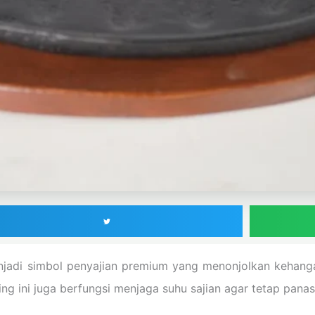
jadi simbol penyajian premium yang menonjolkan kehang
g ini juga berfungsi menjaga suhu sajian agar tetap panas