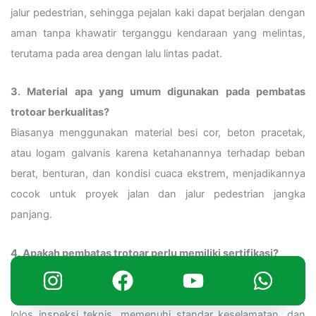
jalur pedestrian, sehingga pejalan kaki dapat berjalan dengan
aman tanpa khawatir terganggu kendaraan yang melintas,
terutama pada area dengan lalu lintas padat.
3. Material apa yang umum digunakan pada pembatas
trotoar berkualitas?
Biasanya menggunakan material besi cor, beton pracetak,
atau logam galvanis karena ketahanannya terhadap beban
berat, benturan, dan kondisi cuaca ekstrem, menjadikannya
cocok untuk proyek jalan dan jalur pedestrian jangka
panjang.
4. Apakah pembatas trotoar perlu memiliki sertifikasi?
Perlu. Pembatas trotoar dengan sertifikasi seperti Standar
Nasional Indonesia (SNI) membantu proyek lebih mudah
lolos inspeksi teknis, memenuhi standar keselamatan, dan