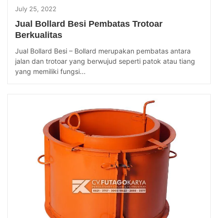
July 25, 2022
Jual Bollard Besi Pembatas Trotoar
Berkualitas
Jual Bollard Besi – Bollard merupakan pembatas antara
jalan dan trotoar yang berwujud seperti patok atau tiang
yang memiliki fungsi...