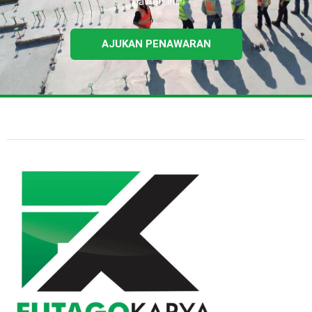
bawah ini.
AJUKAN PENAWARAN