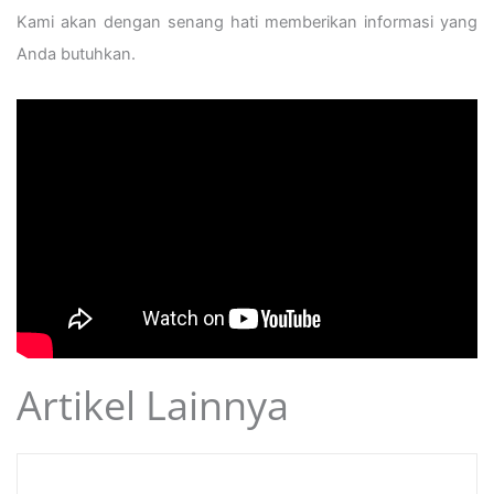
Kami akan dengan senang hati memberikan informasi yang
Anda butuhkan.
Artikel Lainnya