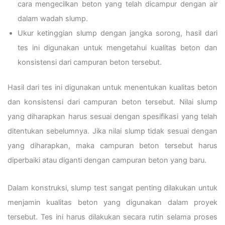
cara mengecilkan beton yang telah dicampur dengan air
dalam wadah slump.
Ukur ketinggian slump dengan jangka sorong, hasil dari
tes ini digunakan untuk mengetahui kualitas beton dan
konsistensi dari campuran beton tersebut.
Hasil dari tes ini digunakan untuk menentukan kualitas beton
dan konsistensi dari campuran beton tersebut. Nilai slump
yang diharapkan harus sesuai dengan spesifikasi yang telah
ditentukan sebelumnya. Jika nilai slump tidak sesuai dengan
yang diharapkan, maka campuran beton tersebut harus
diperbaiki atau diganti dengan campuran beton yang baru.
Dalam konstruksi, slump test sangat penting dilakukan untuk
menjamin kualitas beton yang digunakan dalam proyek
tersebut. Tes ini harus dilakukan secara rutin selama proses