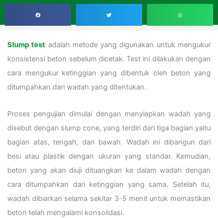
Slump test
adalah metode yang digunakan untuk mengukur
konsistensi beton sebelum dicetak. Test ini dilakukan dengan
cara mengukur ketinggian yang dibentuk oleh beton yang
ditumpahkan dari wadah yang ditentukan.
Proses pengujian dimulai dengan menyiapkan wadah yang
disebut dengan slump cone, yang terdiri dari tiga bagian yaitu
bagian atas, tengah, dan bawah. Wadah ini dibangun dari
besi atau plastik dengan ukuran yang standar. Kemudian,
beton yang akan diuji dituangkan ke dalam wadah dengan
cara ditumpahkan dari ketinggian yang sama. Setelah itu,
wadah dibiarkan selama sekitar 3-5 menit untuk memastikan
beton telah mengalami konsolidasi.