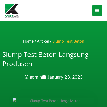
Skip to content
Home
/
Artikel
/
Slump Test Beton
Slump Test Beton Langsung
Produsen
admin
January 23, 2023