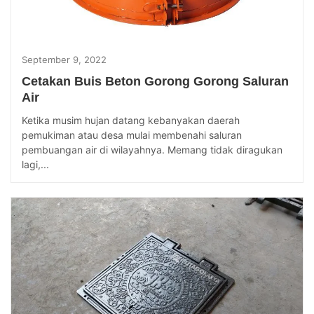
September 9, 2022
Cetakan Buis Beton Gorong Gorong Saluran
Air
Ketika musim hujan datang kebanyakan daerah
pemukiman atau desa mulai membenahi saluran
pembuangan air di wilayahnya. Memang tidak diragukan
lagi,...