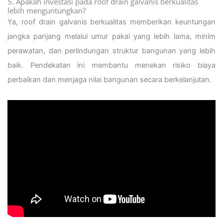
5. Apakah investasi pada roof drain galvanis berkualitas
lebih menguntungkan?
Ya, roof drain galvanis berkualitas memberikan keuntungan
jangka panjang melalui umur pakai yang lebih lama, minim
perawatan, dan perlindungan struktur bangunan yang lebih
baik. Pendekatan ini membantu menekan risiko biaya
perbaikan dan menjaga nilai bangunan secara berkelanjutan.