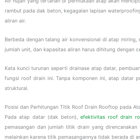
Air hujan yang tertahan di permukaan atap akan mencip
rambut pada dak beton, kegagalan lapisan waterproofing
aliran air.
Berbeda dengan talang air konvensional di atap miring, r
jumlah unit, dan kapasitas aliran harus dihitung dengan 
Kata kunci turunan seperti drainase atap datar, pembuan
fungsi roof drain ini. Tanpa komponen ini, atap datar 
struktural.
Posisi dan Perhitungan Titik Roof Drain Rooftop pada At
Pada atap datar (dak beton),
efektivitas roof drain r
pemasangan dan jumlah titik drain yang direncanakan s
melainkan karena titik pemasangannya tidak berada di a