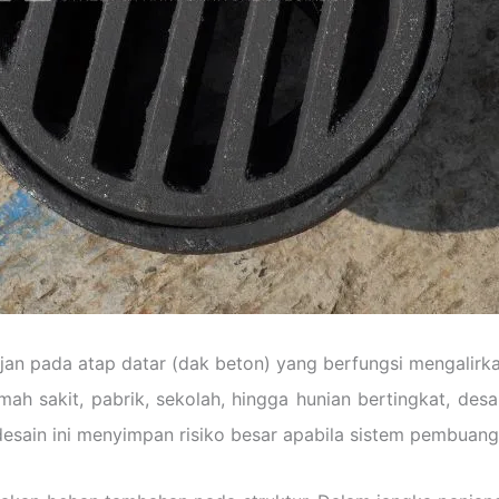
jan pada atap datar (dak beton) yang berfungsi mengalirkan
h sakit, pabrik, sekolah, hingga hunian bertingkat, desa
 desain ini menyimpan risiko besar apabila sistem pembuanga