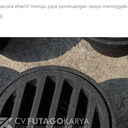
an secara efektif menuju pipa pembuangan tanpa meningga
g.