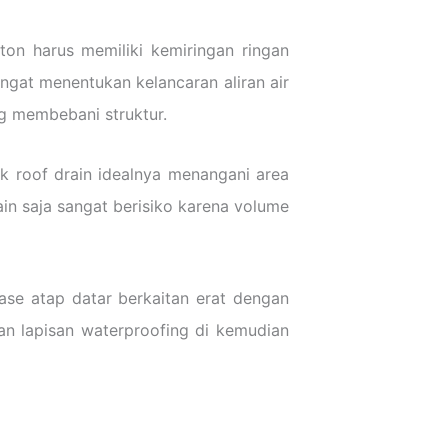
eton harus memiliki kemiringan ringan
angat menentukan kelancaran aliran air
g membebani struktur.
ik roof drain idealnya menangani area
ain saja sangat berisiko karena volume
nase atap datar berkaitan erat dengan
an lapisan waterproofing di kemudian