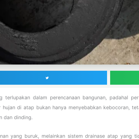
ng terlupakan dalam perencanaan bangunan, padahal per
ir hujan di atap bukan hanya menyebabkan kebocoran, te
n dan dinding.
unan yang buruk, melainkan sistem drainase atap yang t