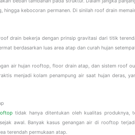
takan beban tambahan pada struktur. Dalam jangka panjang
, hingga kebocoran permanen. Di sinilah roof drain memai
oof drain bekerja dengan prinsip gravitasi dari titik teren
cermat berdasarkan luas area atap dan curah hujan setempa
gan air hujan rooftop, floor drain atap, dan sistem roof o
praktis menjadi kolam penampung air saat hujan deras, ya
ap
ooftop
tidak hanya ditentukan oleh kualitas produknya, t
ejak awal. Banyak kasus genangan air di rooftop terjadi
rea terendah permukaan atap.