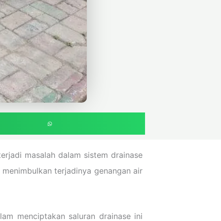
erjadi masalah dalam sistem drainase
t menimbulkan terjadinya genangan air
alam menciptakan saluran drainase ini