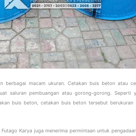
 berbagai macam ukuran. Cetakan buis beton atau ce
at saluran pembuangan atau gorong-gorong. Seperti ya
kan buis beton, cetakan buis beton tersebut berukura
 Futago Karya juga menerima permintaan untuk pengadaan