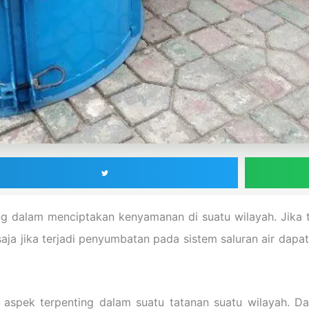
ng dalam menciptakan kenyamanan di suatu wilayah. Jika t
aja jika terjadi penyumbatan pada sistem saluran air dapa
u aspek terpenting dalam suatu tatanan suatu wilayah. D