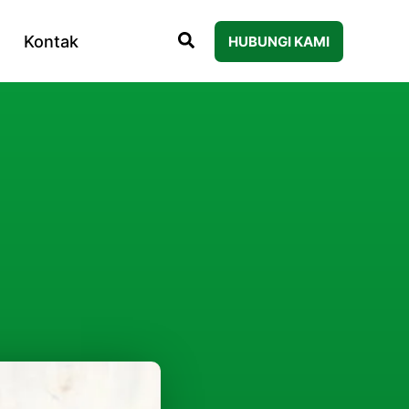
Kontak
HUBUNGI KAMI