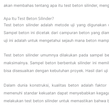
akan membahas tentang apa itu test beton silinder, meng
Apa Itu Test Beton Silinder?
Test beton silinder adalah metode uji yang digunaka
Sampel beton ini dicetak dari campuran beton yang diamb
uji ini adalah untuk mengetahui sejauh mana beton mamp
Test beton silinder umumnya dilakukan pada sampel be
maksimalnya. Sampel beton berbentuk silinder ini memil
bisa disesuaikan dengan kebutuhan proyek. Hasil dari u
Dalam dunia konstruksi, kualitas beton adalah fakto
memenuhi standar kekuatan dapat menyebabkan kegagalan
melakukan test beton silinder untuk memastikan bahwa b