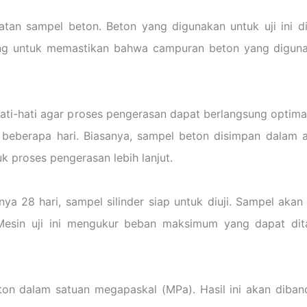
an sampel beton. Beton yang digunakan untuk uji ini di
ting untuk memastikan bahwa campuran beton yang digunak
hati-hati agar proses pengerasan dapat berlangsung optim
 beberapa hari. Biasanya, sampel beton disimpan dalam 
k proses pengerasan lebih lanjut.
a 28 hari, sampel silinder siap untuk diuji. Sampel akan
esin uji ini mengukur beban maksimum yang dapat dit
eton dalam satuan megapaskal (MPa). Hasil ini akan diba