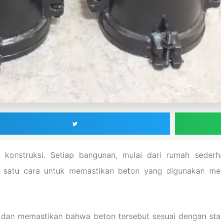
 konstruksi. Setiap bangunan, mulai dari rumah seder
satu cara untuk memastikan beton yang digunakan memil
dan memastikan bahwa beton tersebut sesuai dengan stand