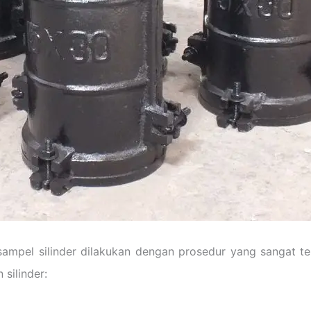
el silinder dilakukan dengan prosedur yang sangat telit
silinder: