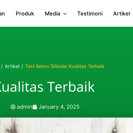
an
Produk
Media
Testimoni
Artikel
/
Artikel
/
Test Beton Silinder Kualitas Terbaik
Kualitas Terbaik
admin
January 4, 2025