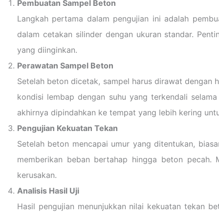
Pembuatan Sampel Beton
Langkah pertama dalam pengujian ini adalah pembuat
dalam cetakan silinder dengan ukuran standar. Pen
yang diinginkan.
Perawatan Sampel Beton
Setelah beton dicetak, sampel harus dirawat dengan 
kondisi lembap dengan suhu yang terkendali selama
akhirnya dipindahkan ke tempat yang lebih kering untu
Pengujian Kekuatan Tekan
Setelah beton mencapai umur yang ditentukan, biasany
memberikan beban bertahap hingga beton pecah. M
kerusakan.
Analisis Hasil Uji
Hasil pengujian menunjukkan nilai kekuatan tekan b