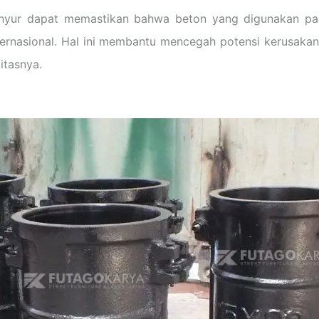
nsinyur dapat memastikan bahwa beton yang digunakan p
nternasional. Hal ini membantu mencegah potensi kerusaka
itasnya.