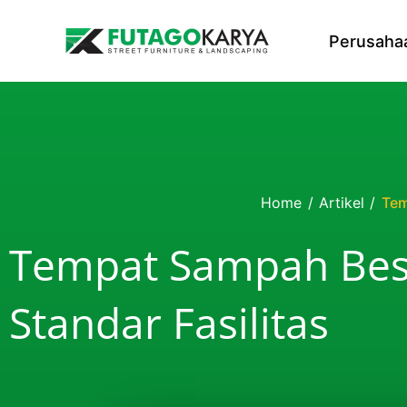
Skip to content
Perusaha
Home
/
Artikel
/
Tem
Tempat Sampah Besi
Standar Fasilitas