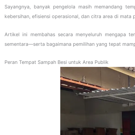
Sayangnya, banyak pengelola masih memandang temp
kebersihan, efisiensi operasional, dan citra area di mata
Artikel ini membahas secara menyeluruh mengapa temp
sementara—serta bagaimana pemilihan yang tepat mampu
Peran Tempat Sampah Besi untuk Area Publik