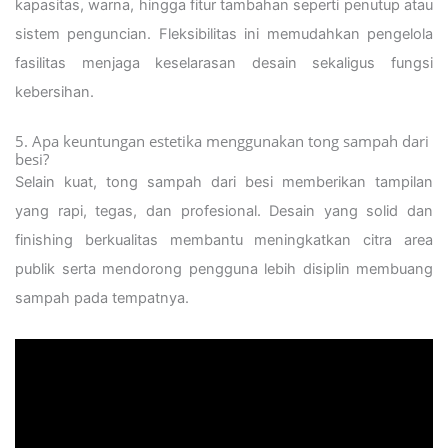
kapasitas, warna, hingga fitur tambahan seperti penutup atau
sistem penguncian. Fleksibilitas ini memudahkan pengelola
fasilitas menjaga keselarasan desain sekaligus fungsi
kebersihan.
5. Apa keuntungan estetika menggunakan tong sampah dari
besi?
Selain kuat, tong sampah dari besi memberikan tampilan
yang rapi, tegas, dan profesional. Desain yang solid dan
finishing berkualitas membantu meningkatkan citra area
publik serta mendorong pengguna lebih disiplin membuang
sampah pada tempatnya.