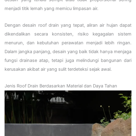
menjadi titik lemah yang memicu limpasan air.
Dengan desain roof drain yang tepat, aliran air hujan dapat
dikendalikan secara konsisten, risiko kegagalan sistem
menurun, dan kebutuhan perawatan menjadi lebih ringan.
Dalam jangka panjang, desain yang baik tidak hanya menjaga
fungsi drainase atap, tetapi juga melindungi bangunan dari
kerusakan akibat air yang sulit terdeteksi sejak awal.
Jenis Roof Drain Berdasarkan Material dan Daya Tahan