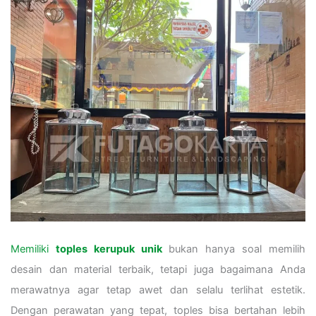
Memiliki
toples kerupuk unik
bukan hanya soal memilih
desain dan material terbaik, tetapi juga bagaimana Anda
merawatnya agar tetap awet dan selalu terlihat estetik.
Dengan perawatan yang tepat, toples bisa bertahan lebih