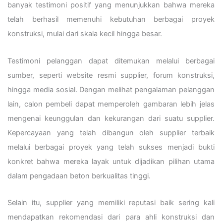
banyak testimoni positif yang menunjukkan bahwa mereka
telah berhasil memenuhi kebutuhan berbagai proyek
konstruksi, mulai dari skala kecil hingga besar.
Testimoni pelanggan dapat ditemukan melalui berbagai
sumber, seperti website resmi supplier, forum konstruksi,
hingga media sosial. Dengan melihat pengalaman pelanggan
lain, calon pembeli dapat memperoleh gambaran lebih jelas
mengenai keunggulan dan kekurangan dari suatu supplier.
Kepercayaan yang telah dibangun oleh supplier terbaik
melalui berbagai proyek yang telah sukses menjadi bukti
konkret bahwa mereka layak untuk dijadikan pilihan utama
dalam pengadaan beton berkualitas tinggi.
Selain itu, supplier yang memiliki reputasi baik sering kali
mendapatkan rekomendasi dari para ahli konstruksi dan