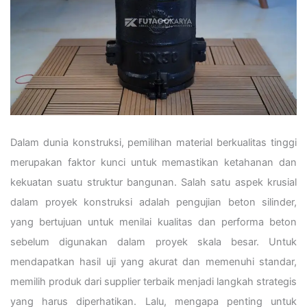
Dalam dunia konstruksi, pemilihan material berkualitas tinggi
merupakan faktor kunci untuk memastikan ketahanan dan
kekuatan suatu struktur bangunan. Salah satu aspek krusial
dalam proyek konstruksi adalah pengujian beton silinder,
yang bertujuan untuk menilai kualitas dan performa beton
sebelum digunakan dalam proyek skala besar. Untuk
mendapatkan hasil uji yang akurat dan memenuhi standar,
memilih produk dari supplier terbaik menjadi langkah strategis
yang harus diperhatikan. Lalu, mengapa penting untuk