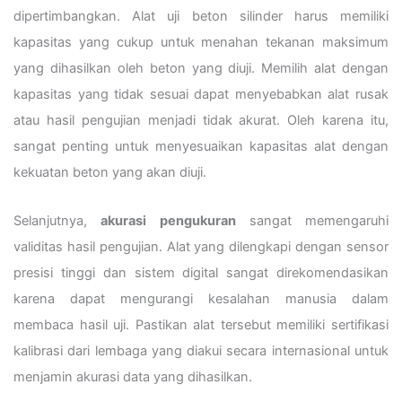
dipertimbangkan. Alat uji beton silinder harus memiliki
kapasitas yang cukup untuk menahan tekanan maksimum
yang dihasilkan oleh beton yang diuji. Memilih alat dengan
kapasitas yang tidak sesuai dapat menyebabkan alat rusak
atau hasil pengujian menjadi tidak akurat. Oleh karena itu,
sangat penting untuk menyesuaikan kapasitas alat dengan
kekuatan beton yang akan diuji.
Selanjutnya,
akurasi pengukuran
sangat memengaruhi
validitas hasil pengujian. Alat yang dilengkapi dengan sensor
presisi tinggi dan sistem digital sangat direkomendasikan
karena dapat mengurangi kesalahan manusia dalam
membaca hasil uji. Pastikan alat tersebut memiliki sertifikasi
kalibrasi dari lembaga yang diakui secara internasional untuk
menjamin akurasi data yang dihasilkan.