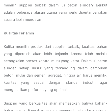
memilih supplier terbaik dalam uji beton silinder? Berikut
adalah beberapa alasan utama yang perlu dipertimbangkan
secara lebih mendalam.
Kualitas Terjamin
Ketika memilih produk dari supplier terbaik, kualitas bahan
yang diperoleh akan lebih terjamin karena telah melalui
serangkaian proses kontrol mutu yang ketat. Dalam uji beton
silinder, setiap unsur yang terkandung dalam campuran
beton, mulai dari semen, agregat, hingga air, harus memiliki
kualitas yang sesuai dengan standar industri agar
menghasilkan performa yang optimal.
Supplier yang berkualitas akan memastikan bahwa bahan-
bahan yang digunakan sudah memenuhi standar nasional