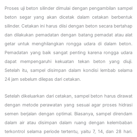
Proses uji beton silinder dimulai dengan pengambilan sampel
beton segar yang akan dicetak dalam cetakan berbentuk
silinder. Cetakan ini harus diisi dengan beton secara bertahap
dan dilakukan pemadatan dengan batang pemadat atau alat
getar untuk menghilangkan rongga udara di dalam beton.
Pemadatan yang baik sangat penting karena rongga udara
dapat mempengaruhi kekuatan tekan beton yang diuji.
Setelah itu, sampel disimpan dalam kondisi lembab selama
24 jam sebelum dilepas dari cetakan.
Setelah dikeluarkan dari cetakan, sampel beton harus dirawat
dengan metode perawatan yang sesuai agar proses hidrasi
semen berjalan dengan optimal. Biasanya, sampel direndam
dalam air atau disimpan dalam ruang dengan kelembaban
terkontrol selama periode tertentu, yaitu 7, 14, dan 28 hari.