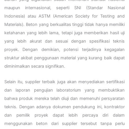
maupun internasional, seperti SNI (Standar Nasional
Indonesia) atau ASTM (American Society for Testing and
Materials). Beton yang berkualitas tinggi tidak hanya memiliki
ketahanan yang lebih lama, tetapi juga memberikan hasil uji
yang lebih akurat dan sesuai dengan spesifikasi teknis
proyek. Dengan demikian, potensi terjadinya kegagalan
struktur akibat penggunaan material yang kurang baik dapat
diminimalkan secara signifikan.
Selain itu, supplier terbaik juga akan menyediakan sertifikasi
dan laporan pengujian laboratorium yang membuktikan
bahwa produk mereka telah diuji dan memenuhi persyaratan
teknis. Dengan adanya dokumen pendukung ini, kontraktor
dan pemilik proyek dapat lebih percaya diri dalam
menggunakan beton dari supplier tersebut tanpa perlu