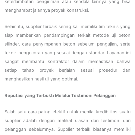
keterlambatan pengiriman atau kendala lainnya yang bisa
menghambat jalannya proyek konstruksi.
Selain itu, supplier terbaik sering kali memiliki tim teknis yang
siap memberikan pendampingan terkait metode uji beton
silinder, cara penyimpanan beton sebelum pengujian, serta
teknik pengecoran yang sesuai dengan standar. Layanan ini
sangat membantu kontraktor dalam memastikan bahwa
setiap tahap proyek berjalan sesuai prosedur dan
menghasilkan hasil uji yang optimal.
Reputasi yang Terbukti Melalui Testimoni Pelanggan
Salah satu cara paling efektif untuk menilai kredibilitas suatu
supplier adalah dengan melihat ulasan dan testimoni dari
pelanggan sebelumnya. Supplier terbaik biasanya memiliki