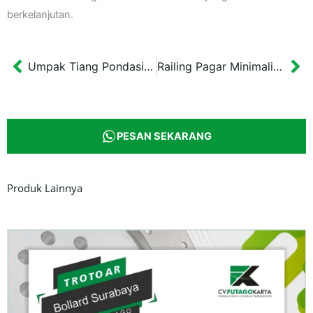
berkelanjutan.
Umpak Tiang Pondasi Masjid Ponorogo
Railing Pagar Minimalis SDA Tanah Laut 107×85 cm
Prev
Ne
PESAN SEKARANG
Produk Lainnya