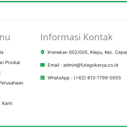
nu
Informasi Kontak
da
Krenekan 002/005, Klepu, Kec. Cepe
an Produk
Email :
admin@futagokarya.co.id
k
WhatsApp : (+62) 813-7799-0055
 Perusahaan
e
ping-
k Kami