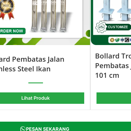
Bollard Tr
lard Pembatas Jalan
Pembatas J
nless Steel Ikan
101 cm
Lihat Produk
PESAN SEKARANG