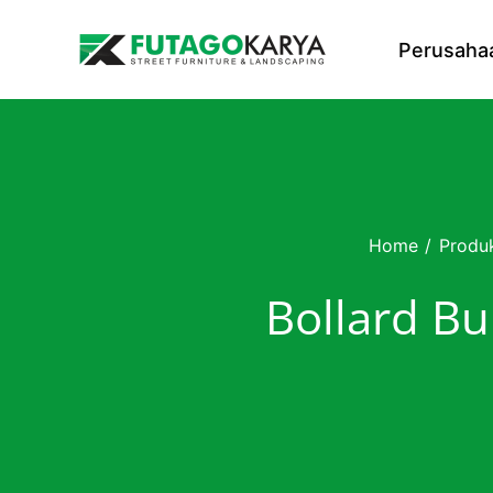
Skip to content
Perusaha
Home
/
Produ
Bollard Bu