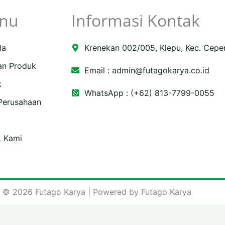
nu
Informasi Kontak
da
Krenekan 002/005, Klepu, Kec. Cepe
an Produk
Email :
admin@futagokarya.co.id
k
WhatsApp : (+62) 813-7799-0055
 Perusahaan
e
ping-
k Kami
 © 2026 Futago Karya | Powered by Futago Karya